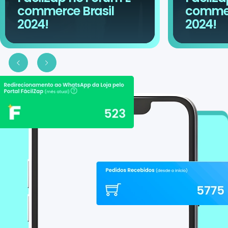
commerce Brasil
commer
2024!
2024!
Slide anterior
Proximo slide