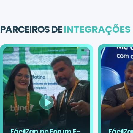
PARCEIROS DE
INTEGRAÇÕES
FácilZap no Fórum E-
FácilZa