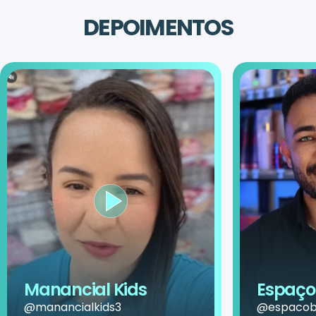
DEPOIMENTOS
Manancial Kids
Espaço 
@manancialkids3
@espacobe