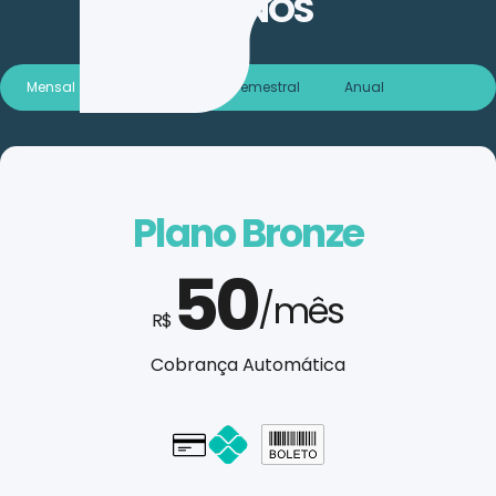
PLANOS
Mensal
Trimestral
Semestral
Anual
Plano Bronze
50
/mês
R$
Cobrança Automática
Cartão - em até 1x