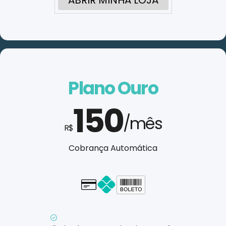
ABRIR MINHA LOJA
Plano Ouro
150
/mês
R$
Cobrança Automática
Cartão - em até 1x